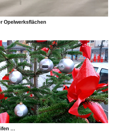
er Opelwerksflächen
eifen …