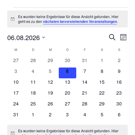
Veranstaltungen
Es wurden keine Ergebnisse für diese Ansicht gefunden. Hier
Hinweis
geht es zu den
nächsten bevorstehenden Veranstaltungen
.
06.08.2026
Ver
Verans
Suche
Monat
Ans
Datum
Suche
Kalender
M
MONTAG
D
DIENSTAG
M
MITTWOCH
D
DONNERSTAG
F
FREITAG
S
SAMSTAG
S
SONNTA
wählen.
Nav
und
0
0
0
0
0
0
0
27
28
29
30
31
1
2
von
Veranstaltungen
Veranstaltungen
Veranstaltungen
Veranstaltungen
Veranstaltungen
Veranstaltunge
Veranst
Ansich
0
0
0
0
0
0
0
3
4
5
6
7
8
9
Veranstaltungen
Veranstaltungen
Veranstaltungen
Veranstaltungen
Veranstaltungen
Veranstaltungen
Veranstaltunge
Veranst
Naviga
0
0
0
0
0
0
0
10
11
12
13
14
15
16
Veranstaltungen
Veranstaltungen
Veranstaltungen
Veranstaltungen
Veranstaltungen
Veranstaltungen
Veransta
0
0
0
0
0
0
0
17
18
19
20
21
22
23
Veranstaltungen
Veranstaltungen
Veranstaltungen
Veranstaltungen
Veranstaltungen
Veranstaltungen
Veransta
0
0
0
0
0
0
0
24
25
26
27
28
29
30
Veranstaltungen
Veranstaltungen
Veranstaltungen
Veranstaltungen
Veranstaltungen
Veranstaltungen
Veransta
0
0
0
0
0
0
0
31
1
2
3
4
5
6
Veranstaltungen
Veranstaltungen
Veranstaltungen
Veranstaltungen
Veranstaltungen
Veranstaltunge
Veranst
Es wurden keine Ergebnisse für diese Ansicht gefunden. Hier